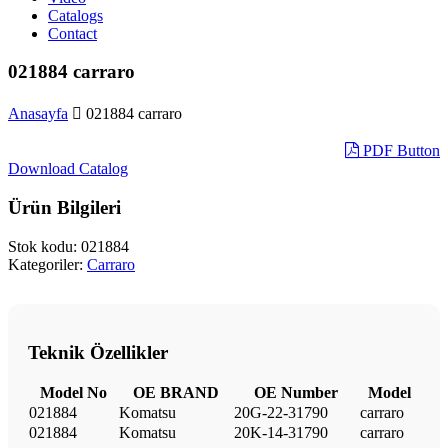
Catalogs
Contact
021884 carraro
Anasayfa
021884 carraro
PDF Button
Download Catalog
Ürün Bilgileri
Stok kodu:
021884
Kategoriler:
Carraro
Teknik Özellikler
Model No
OE BRAND
OE Number
Model
021884
Komatsu
20G-22-31790
carraro
021884
Komatsu
20K-14-31790
carraro