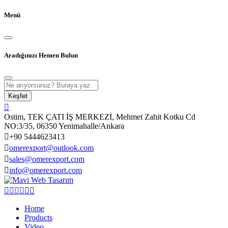
Menü
Aradığınızı Hemen Bulun
Keşfet
Ostim, TEK ÇATI İŞ MERKEZİ, Mehmet Zahit Kotku Cd
NO:3/35, 06350 Yenimahalle/Ankara
+90 5444623413
omerexport@outlook.com
sales@omerexport.com
info@omerexport.com
Home
Products
Video