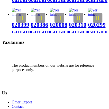
020399
020386
020008
020310
020299
carraro
carraro
carraro
carraro
carraro
Yazılarımız
The product numbers on our website are for reference
purposes only.
Us
Ömer Export
Contact